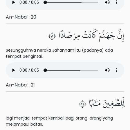
An-Naba' : 20
إِنَّ جَهَنَّمَ كَانَتْ مِرْصَادًا ٢١
Sesungguhnya neraka Jahannam itu (padanya) ada
tempat pengintai,
An-Naba' : 21
لِّلطَّٰغِينَ مَـَٔابًا ٢٢
lagi menjadi tempat kembali bagi orang-orang yang
melampaui batas,