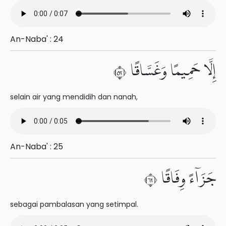
An-Naba' : 24
إِلَّا حَمِيمًا وَغَسَّاقًا ٢٥
selain air yang mendidih dan nanah,
An-Naba' : 25
جَزَآءً وِفَاقًا ٢٦
sebagai pambalasan yang setimpal.