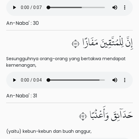
An-Naba' : 30
إِنَّ لِلْمُتَّقِينَ مَفَازًا ٣١
Sesungguhnya orang-orang yang bertakwa mendapat
kemenangan,
An-Naba' : 31
حَدَآئِقَ وَأَعْنَٰبًا ٣٢
(yaitu) kebun-kebun dan buah anggur,