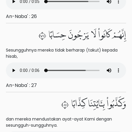
An-Naba' : 26
إِنَّهُمْ كَانُوا۟ لَا يَرْجُونَ حِسَابًا ٢٧
Sesungguhnya mereka tidak berharap (takut) kepada
hisab,
An-Naba' : 27
وَكَذَّبُوا۟ بِـَٔايَٰتِنَا كِذَّابًا ٢٨
dan mereka mendustakan ayat-ayat Kami dengan
sesungguh-sungguhnya.