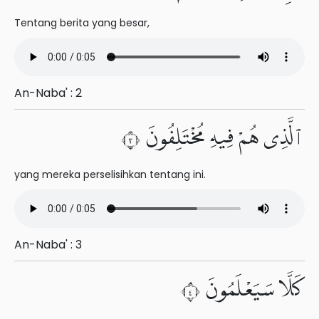
Tentang berita yang besar,
An-Naba' : 2
ٱلَّذِى هُمْ فِيهِ مُخْتَلِفُونَ ٣
yang mereka perselisihkan tentang ini.
An-Naba' : 3
كَلَّا سَيَعْلَمُونَ ٤