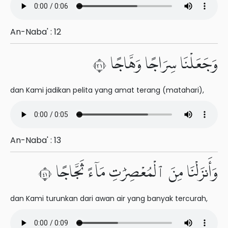
An-Naba' : 12
وَجَعَلْنَا سِرَاجًا وَهَّاجًا ١٣
dan Kami jadikan pelita yang amat terang (matahari),
An-Naba' : 13
وَأَنزَلْنَا مِنَ ٱلْمُعْصِرَٰتِ مَآءً ثَجَّاجًا ١٤
dan Kami turunkan dari awan air yang banyak tercurah,