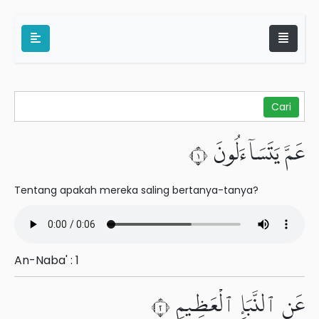
عَمَّ يَتَسَآءَلُونَ ١
Tentang apakah mereka saling bertanya-tanya?
An-Naba' : 1
عَنِ ٱلنَّبَإِ ٱلْعَظِيمِ ٢