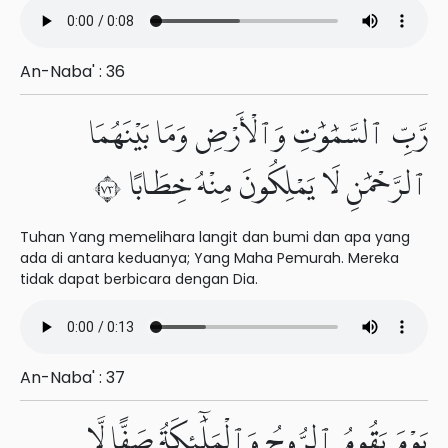
An-Naba' : 36
رَّبِّ ٱلسَّمَٰوَٰتِ وَٱلْأَرْضِ وَمَا بَيْنَهُمَا
ٱلرَّحْمَٰنِ لَا يَمْلِكُونَ مِنْهُ خِطَابًا ٣٧
Tuhan Yang memelihara langit dan bumi dan apa yang
ada di antara keduanya; Yang Maha Pemurah. Mereka
tidak dapat berbicara dengan Dia.
An-Naba' : 37
يَوْمَ يَقُومُ ٱلرُّوحُ وَٱلْمَلَٰٓئِكَةُ صَفًّا لَّا