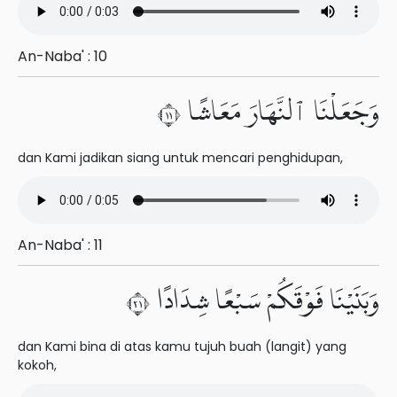
An-Naba' : 10
وَجَعَلْنَا ٱلنَّهَارَ مَعَاشًا ١١
dan Kami jadikan siang untuk mencari penghidupan,
An-Naba' : 11
وَبَنَيْنَا فَوْقَكُمْ سَبْعًا شِدَادًا ١٢
dan Kami bina di atas kamu tujuh buah (langit) yang
kokoh,